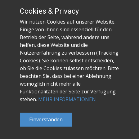
Cookies & Privacy
Wir nutzen Cookies auf unserer Website.
Überschrift Beitrag 5
Einige von ihnen sind essenziell für den
Betrieb der Seite, während andere uns
10. März 2024
helfen, diese Website und die
Nutzererfahrung zu verbessern (Tracking
Beispiel kleiner Text. Lorem ipsum dolor
Cookies). Sie können selbst entscheiden,
sit amet.
ob Sie die Cookies zulassen möchten. Bitte
beachten Sie, dass bei einer Ablehnung
womöglich nicht mehr alle
Funktionalitäten der Seite zur Verfügung
stehen.
MEHR INFORMATIONEN
© 2024 Waennefredder.de - Inh. D K
Einverstanden